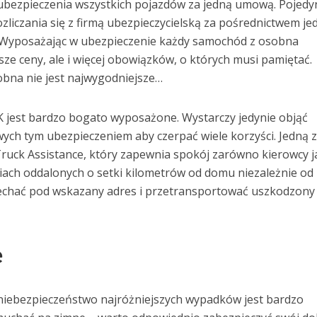
ezpieczenia wszystkich pojazdów za jedną umową. Pojedy
iczania się z firmą ubezpieczycielską za pośrednictwem jed
. Wyposażając w ubezpieczenie każdy samochód z osobna
ze ceny, ale i więcej obowiązków, o których musi pamiętać.
bna nie jest najwygodniejsze…
 jest bardzo bogato wyposażone. Wystarczy jedynie objąć
ch tym ubezpieczeniem aby czerpać wiele korzyści. Jedną 
ruck Assistance, który zapewnia spokój zarówno kierowcy ja
iach oddalonych o setki kilometrów od domu niezależnie od
jechać pod wskazany adres i przetransportować uszkodzony
e
niebezpieczeństwo najróżniejszych wypadków jest bardzo