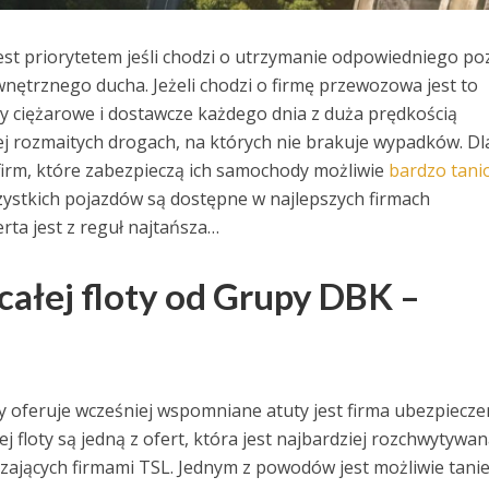
jest priorytetem jeśli chodzi o utrzymanie odpowiedniego p
nętrznego ducha. Jeżeli chodzi o firmę przewozowa jest to
 ciężarowe i dostawcze każdego dnia z duża prędkością
j rozmaitych drogach, na których nie brakuje wypadków. D
firm, które zabezpieczą ich samochody możliwie
bardzo tanio
zystkich pojazdów są dostępne w najlepszych firmach
rta jest z reguł najtańsza…
całej floty od Grupy DBK –
ry oferuje wcześniej wspomniane atuty jest firma ubezpiecz
j floty są jedną z ofert, która jest najbardziej rozchwytywa
zających firmami TSL. Jednym z powodów jest możliwie tani