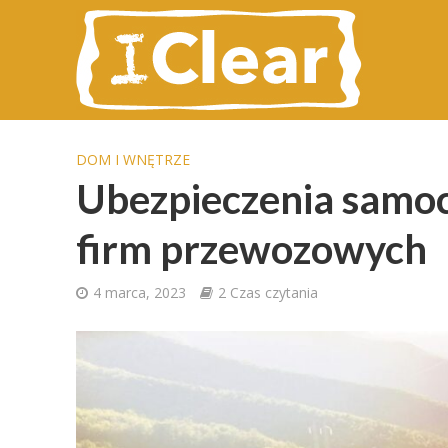
DOM I WNĘTRZE
Ubezpieczenia samo
firm przewozowych
4 marca, 2023
2 Czas czytania