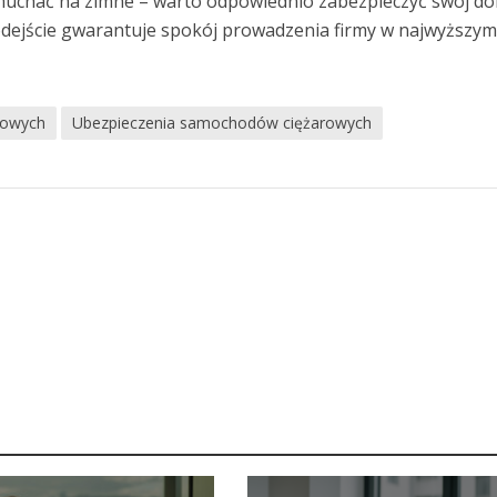
dmuchać na zimne – warto odpowiednio zabezpieczyć swój d
odejście gwarantuje spokój prowadzenia firmy w najwyższy
rowych
Ubezpieczenia samochodów ciężarowych