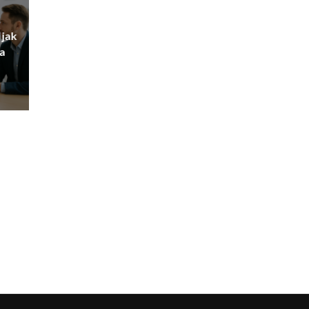
 jak
a