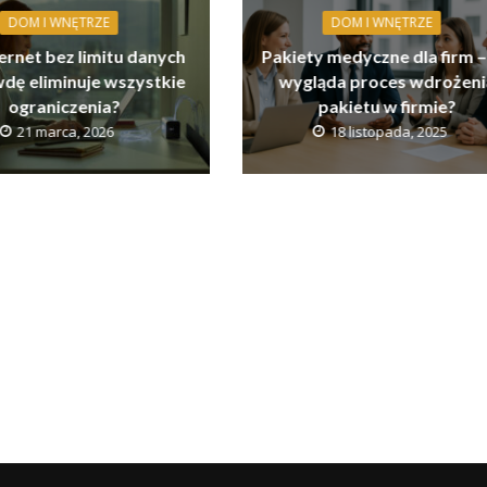
DOM I WNĘTRZE
DOM I WNĘTRZE
ernet bez limitu danych
Pakiety medyczne dla firm –
dę eliminuje wszystkie
wygląda proces wdrożeni
ograniczenia?
pakietu w firmie?
21 marca, 2026
18 listopada, 2025