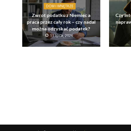
DOM I WNĘTRZE
Zwrot podatku z Niemiec a
Czy int
praca przez cały rok – czy nadal
napraw
można odzyskać podatek?
11 lipca, 2026