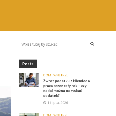
Posts
DOM I WNĘTRZE
Zwrot podatku z Niemiec a
praca przez cały rok – czy
nadal można odzyskać
podatek?
11 lipca, 2026
DOM I WNĘTRZE