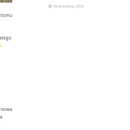
16 września, 2025
oziomu
latego
.
eniowa
na
e