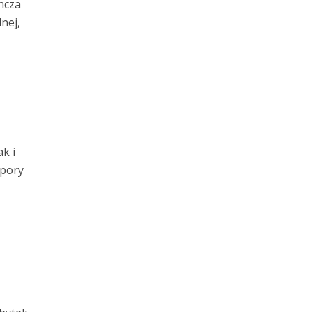
ncza
nej,
z
k i
 pory