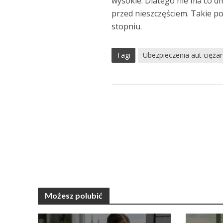
wysokie. Dlatego nie ma co 
przed nieszczęściem. Takie p
stopniu.
Tagi
Ubezpieczenia aut cięża
Możesz polubić