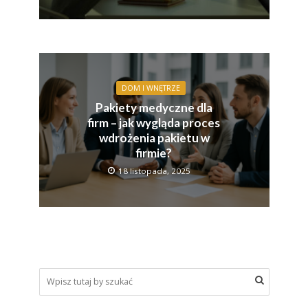
DOM I WNĘTRZE
Pakiety medyczne dla
firm – jak wygląda proces
wdrożenia pakietu w
firmie?
18 listopada, 2025