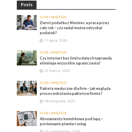
Posts
DOM I WNĘTRZE
Zwrot podatku z Niemiec a praca przez
cały rok – czy nadal można odzyskać
podatek?
11 lipca, 2026
DOM I WNĘTRZE
Czy internet bez limitu danych naprawdę
eliminuje wszystkie ograniczenia?
21 marca, 2026
DOM I WNĘTRZE
Pakiety medyczne dla firm – jak wygląda
proces wdrożenia pakietu w firmie?
18 listopada, 2025
DOM I WNĘTRZE
Abonamenty komórkowe pod lupą –
porównanie planów i usług
22 października, 2025