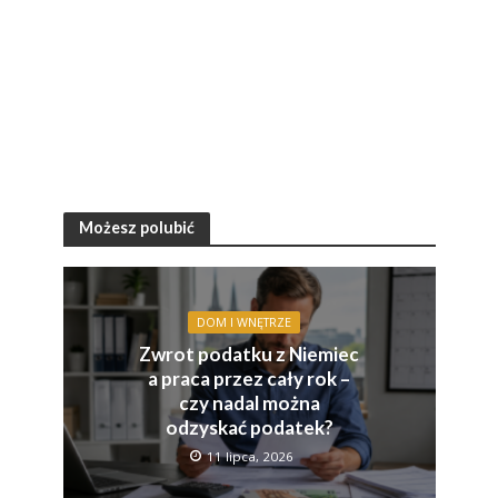
Możesz polubić
DOM I WNĘTRZE
Zwrot podatku z Niemiec
a praca przez cały rok –
czy nadal można
odzyskać podatek?
11 lipca, 2026