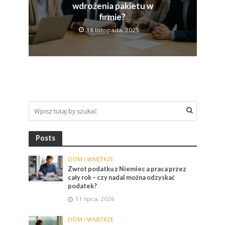
wdrożenia pakietu w
firmie?
18 listopada, 2025
Posts
DOM I WNĘTRZE
Zwrot podatku z Niemiec a praca przez
cały rok – czy nadal można odzyskać
podatek?
11 lipca, 2026
DOM I WNĘTRZE