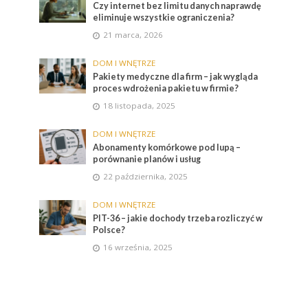
Czy internet bez limitu danych naprawdę
eliminuje wszystkie ograniczenia?
21 marca, 2026
DOM I WNĘTRZE
Pakiety medyczne dla firm – jak wygląda
proces wdrożenia pakietu w firmie?
18 listopada, 2025
DOM I WNĘTRZE
Abonamenty komórkowe pod lupą –
porównanie planów i usług
22 października, 2025
DOM I WNĘTRZE
PIT-36 – jakie dochody trzeba rozliczyć w
Polsce?
16 września, 2025