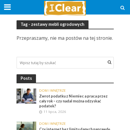
Tag - zestawy mebli ogrodowych
Przepraszamy, nie ma postów na tej stronie.
Posts
DOM I WNĘTRZE
Zwrot podatku z Niemiec a praca przez
cały rok – czy nadal można odzyskać
podatek?
11 lipca, 2026
DOM I WNĘTRZE
Czy internet bez limitu danych naprawdę