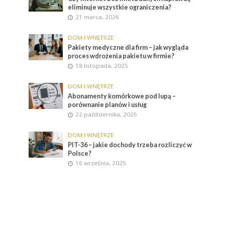
eliminuje wszystkie ograniczenia?
21 marca, 2026
DOM I WNĘTRZE
Pakiety medyczne dla firm – jak wygląda
proces wdrożenia pakietu w firmie?
18 listopada, 2025
DOM I WNĘTRZE
Abonamenty komórkowe pod lupą –
porównanie planów i usług
22 października, 2025
DOM I WNĘTRZE
PIT-36 – jakie dochody trzeba rozliczyć w
Polsce?
16 września, 2025