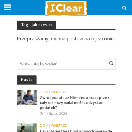
Tag - jak często
Przepraszamy, nie ma postów na tej stronie.
Posts
DOM I WNĘTRZE
Zwrot podatku z Niemiec a praca przez
cały rok – czy nadal można odzyskać
podatek?
11 lipca, 2026
DOM I WNĘTRZE
Czy internet bez limitu danych naprawdę