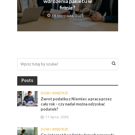
wdrożenia pakietu w
firmie?
18 listopada, 2025
Posts
DOM I WNĘTRZE
Zwrot podatku z Niemiec a praca przez
cały rok – czy nadal można odzyskać
podatek?
11 lipca, 2026
DOM I WNĘTRZE