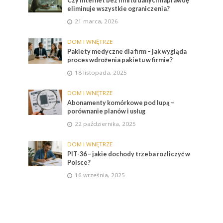
Czy internet bez limitu danych naprawdę
eliminuje wszystkie ograniczenia?
21 marca, 2026
DOM I WNĘTRZE
Pakiety medyczne dla firm – jak wygląda
proces wdrożenia pakietu w firmie?
18 listopada, 2025
DOM I WNĘTRZE
Abonamenty komórkowe pod lupą –
porównanie planów i usług
22 października, 2025
DOM I WNĘTRZE
PIT-36 – jakie dochody trzeba rozliczyć w
Polsce?
16 września, 2025