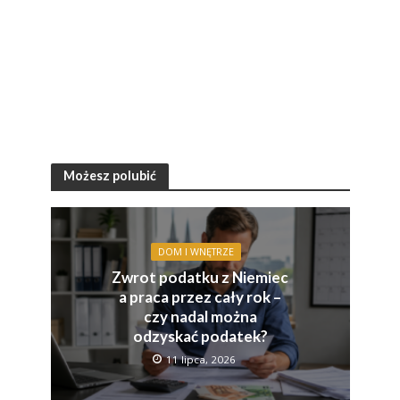
Możesz polubić
DOM I WNĘTRZE
Zwrot podatku z Niemiec
a praca przez cały rok –
czy nadal można
odzyskać podatek?
11 lipca, 2026