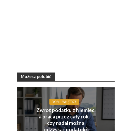
Możesz polubić
DOM I WNĘTRZE
Zwrot podatku z Niemiec
a praca przez cały rok –
czy nadal można
odzyskać podatek?