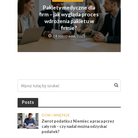
Pakiety medyczne dla
firm – jak wygląda proces
wdrożenia pakietu w
firmie?
18 listopada, 2025
Posts
DOM I WNĘTRZE
Zwrot podatku z Niemiec a praca przez
cały rok – czy nadal można odzyskać
podatek?