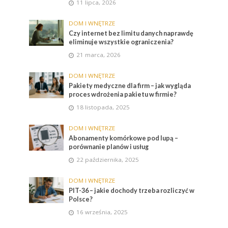
11 lipca, 2026
DOM I WNĘTRZE
Czy internet bez limitu danych naprawdę
eliminuje wszystkie ograniczenia?
21 marca, 2026
DOM I WNĘTRZE
Pakiety medyczne dla firm – jak wygląda
proces wdrożenia pakietu w firmie?
18 listopada, 2025
DOM I WNĘTRZE
Abonamenty komórkowe pod lupą –
porównanie planów i usług
22 października, 2025
DOM I WNĘTRZE
PIT-36 – jakie dochody trzeba rozliczyć w
Polsce?
16 września, 2025