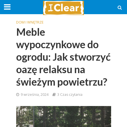
DOM I WNĘTRZE
Meble
wypoczynkowe do
ogrodu: Jak stworzyć
oazę relaksu na
świeżym powietrzu?
9 września, 2024
3 Czas czytania