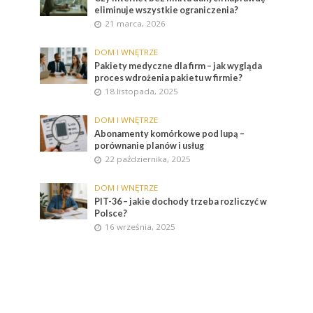
eliminuje wszystkie ograniczenia?
21 marca, 2026
DOM I WNĘTRZE
Pakiety medyczne dla firm – jak wygląda
proces wdrożenia pakietu w firmie?
18 listopada, 2025
DOM I WNĘTRZE
Abonamenty komórkowe pod lupą –
porównanie planów i usług
22 października, 2025
DOM I WNĘTRZE
PIT-36 – jakie dochody trzeba rozliczyć w
Polsce?
16 września, 2025