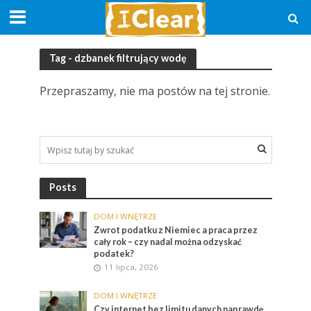
Tag - dzbanek filtrujący wodę
Przepraszamy, nie ma postów na tej stronie.
Posts
DOM I WNĘTRZE
Zwrot podatku z Niemiec a praca przez
cały rok – czy nadal można odzyskać
podatek?
11 lipca, 2026
DOM I WNĘTRZE
Czy internet bez limitu danych naprawdę