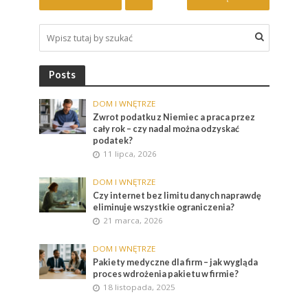
Posts
DOM I WNĘTRZE
Zwrot podatku z Niemiec a praca przez
cały rok – czy nadal można odzyskać
podatek?
11 lipca, 2026
DOM I WNĘTRZE
Czy internet bez limitu danych naprawdę
eliminuje wszystkie ograniczenia?
21 marca, 2026
DOM I WNĘTRZE
Pakiety medyczne dla firm – jak wygląda
proces wdrożenia pakietu w firmie?
18 listopada, 2025