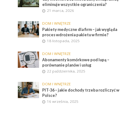
eliminuje wszystkie ograniczenia?
21 marca, 2026
DOM I WNĘTRZE
Pakiety medyczne dla firm – jak wygląda
proces wdrożenia pakietu w firmie?
18 listopada, 2025
DOM I WNĘTRZE
Abonamenty komórkowe pod lupą –
porównanie planów i usług
22 października, 2025
DOM I WNĘTRZE
PIT-36 – jakie dochody trzeba rozliczyć w
Polsce?
16 września, 2025