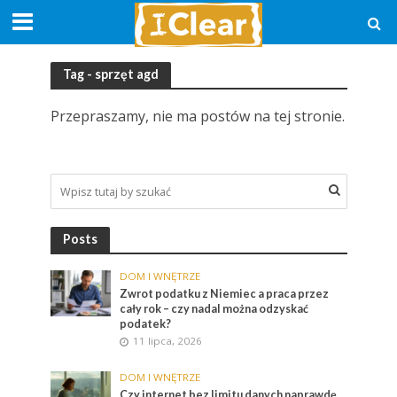
Tag - sprzęt agd
Przepraszamy, nie ma postów na tej stronie.
Posts
DOM I WNĘTRZE
Zwrot podatku z Niemiec a praca przez
cały rok – czy nadal można odzyskać
podatek?
11 lipca, 2026
DOM I WNĘTRZE
Czy internet bez limitu danych naprawdę