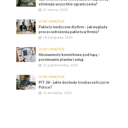
eliminuje wszystkie ograniczenia?
21 marca, 2026
DOM I WNĘTRZE
Pakiety medyczne dla firm – jak wygląda
proces wdrożenia pakietu w firmie?
18 listopada, 2025
DOM I WNĘTRZE
Abonamenty komórkowe pod lupą –
porównanie planów i usług
22 października, 2025
DOM I WNĘTRZE
PIT-36 – jakie dochody trzeba rozliczyć w
Polsce?
16 września, 2025