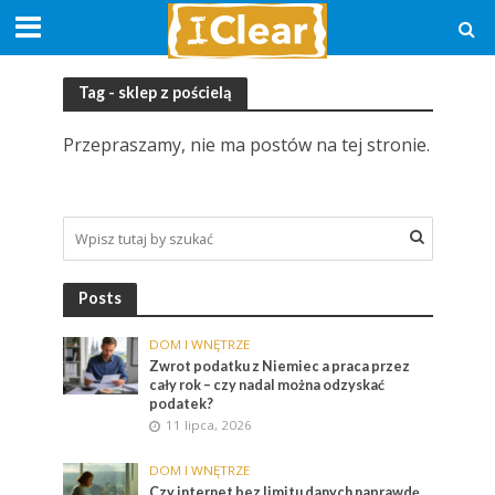
Tag - sklep z pościelą
Przepraszamy, nie ma postów na tej stronie.
Posts
DOM I WNĘTRZE
Zwrot podatku z Niemiec a praca przez
cały rok – czy nadal można odzyskać
podatek?
11 lipca, 2026
DOM I WNĘTRZE
Czy internet bez limitu danych naprawdę