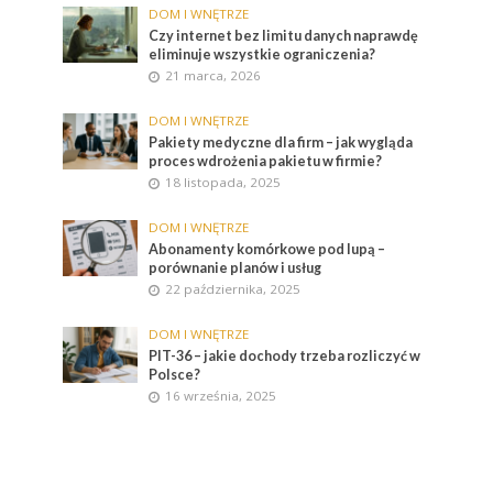
DOM I WNĘTRZE
Czy internet bez limitu danych naprawdę
eliminuje wszystkie ograniczenia?
21 marca, 2026
DOM I WNĘTRZE
Pakiety medyczne dla firm – jak wygląda
proces wdrożenia pakietu w firmie?
18 listopada, 2025
DOM I WNĘTRZE
Abonamenty komórkowe pod lupą –
porównanie planów i usług
22 października, 2025
DOM I WNĘTRZE
PIT-36 – jakie dochody trzeba rozliczyć w
Polsce?
16 września, 2025