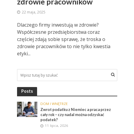
zdrowie pracowników
22 maja, 2025
Dlaczego firmy inwestują w zdrowie?
Współczesne przedsiębiorstwa coraz
częściej zdają sobie sprawę, że troska o
zdrowie pracowników to nie tylko kwestia
etyki...
Posts
DOM I WNĘTRZE
Zwrot podatku z Niemiec a praca przez
cały rok – czy nadal można odzyskać
podatek?
11 lipca, 2026