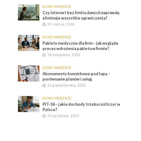
DOM I WNĘTRZE
Czy internet bez limitu danych naprawdę
eliminuje wszystkie ograniczenia?
21 marca, 2026
DOM I WNĘTRZE
Pakiety medyczne dla firm – jak wygląda
proces wdrożenia pakietu w firmie?
18 listopada, 2025
DOM I WNĘTRZE
Abonamenty komórkowe pod lupą –
porównanie planów i usług
22 października, 2025
DOM I WNĘTRZE
PIT-36 – jakie dochody trzeba rozliczyć w
Polsce?
16 września, 2025