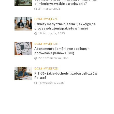
eliminuje wszystkie ograniczenia?
21 marca, 2026
DOM I WNĘTRZE
Pakiety medyczne dla firm – jak wygląda
proces wdrożenia pakietu w firmie?
18 listopada, 2025
DOM I WNĘTRZE
Abonamenty komórkowe pod lupą –
porównanie planów i usług
22 października, 2025
DOM I WNĘTRZE
PIT-36 – jakie dochody trzeba rozliczyć w
Polsce?
16 września, 2025