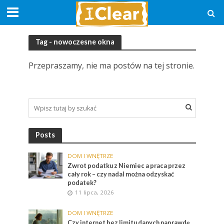
Tag - nowoczesne okna
Przepraszamy, nie ma postów na tej stronie.
Posts
DOM I WNĘTRZE
Zwrot podatku z Niemiec a praca przez
cały rok – czy nadal można odzyskać
podatek?
11 lipca, 2026
DOM I WNĘTRZE
Czy internet bez limitu danych naprawdę