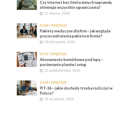
Czy internet bez limitu danych naprawdę
eliminuje wszystkie ograniczenia?
21 marca, 2026
DOM I WNĘTRZE
Pakiety medyczne dla firm – jak wygląda
proces wdrożenia pakietu w firmie?
18 listopada, 2025
DOM I WNĘTRZE
Abonamenty komórkowe pod lupą –
porównanie planów i usług
22 października, 2025
DOM I WNĘTRZE
PIT-36 – jakie dochody trzeba rozliczyć w
Polsce?
16 września, 2025