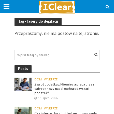
Tag - lasery do depilacji
Przepraszamy, nie ma postów na tej stronie.
Posts
DOM I WNĘTRZE
Zwrot podatku z Niemiec a praca przez
cały rok – czy nadal można odzyskać
podatek?
11 lipca, 2026
DOM I WNĘTRZE
Czy internet bez limitu danych naprawdę