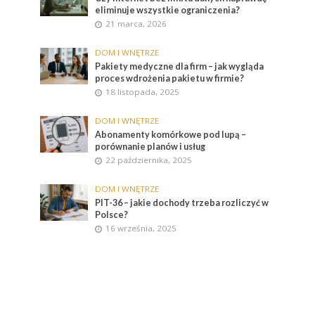
eliminuje wszystkie ograniczenia?
21 marca, 2026
DOM I WNĘTRZE
Pakiety medyczne dla firm – jak wygląda
proces wdrożenia pakietu w firmie?
18 listopada, 2025
DOM I WNĘTRZE
Abonamenty komórkowe pod lupą –
porównanie planów i usług
22 października, 2025
DOM I WNĘTRZE
PIT-36 – jakie dochody trzeba rozliczyć w
Polsce?
16 września, 2025