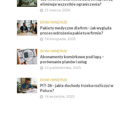
eliminuje wszystkie ograniczenia?
21 marca, 2026
DOM I WNĘTRZE
Pakiety medyczne dla firm – jak wygląda
proces wdrożenia pakietu w firmie?
18 listopada, 2025
DOM I WNĘTRZE
Abonamenty komórkowe pod lupą –
porównanie planów i usług
22 października, 2025
DOM I WNĘTRZE
PIT-36 – jakie dochody trzeba rozliczyć w
Polsce?
16 września, 2025