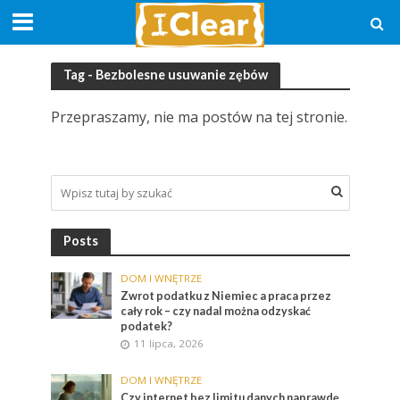
Tag - Bezbolesne usuwanie zębów
Przepraszamy, nie ma postów na tej stronie.
Posts
DOM I WNĘTRZE
Zwrot podatku z Niemiec a praca przez
cały rok – czy nadal można odzyskać
podatek?
11 lipca, 2026
DOM I WNĘTRZE
Czy internet bez limitu danych naprawdę