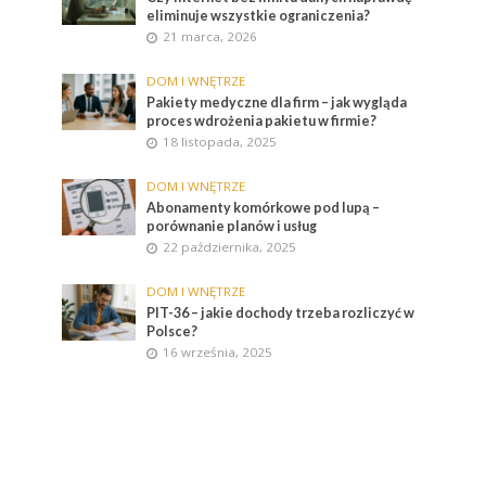
eliminuje wszystkie ograniczenia?
21 marca, 2026
DOM I WNĘTRZE
Pakiety medyczne dla firm – jak wygląda
proces wdrożenia pakietu w firmie?
18 listopada, 2025
DOM I WNĘTRZE
Abonamenty komórkowe pod lupą –
porównanie planów i usług
22 października, 2025
DOM I WNĘTRZE
PIT-36 – jakie dochody trzeba rozliczyć w
Polsce?
16 września, 2025