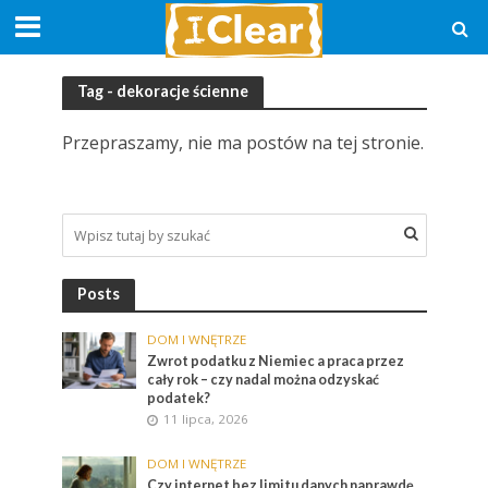
Tag - dekoracje ścienne
Przepraszamy, nie ma postów na tej stronie.
Posts
DOM I WNĘTRZE
Zwrot podatku z Niemiec a praca przez
cały rok – czy nadal można odzyskać
podatek?
11 lipca, 2026
DOM I WNĘTRZE
Czy internet bez limitu danych naprawdę