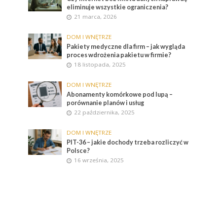
eliminuje wszystkie ograniczenia?
21 marca, 2026
DOM I WNĘTRZE
Pakiety medyczne dla firm – jak wygląda
proces wdrożenia pakietu w firmie?
18 listopada, 2025
DOM I WNĘTRZE
Abonamenty komórkowe pod lupą –
porównanie planów i usług
22 października, 2025
DOM I WNĘTRZE
PIT-36 – jakie dochody trzeba rozliczyć w
Polsce?
16 września, 2025