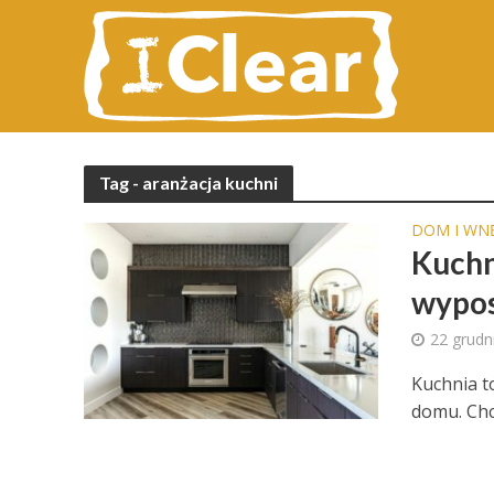
Tag - aranżacja kuchni
DOM I WN
Kuchn
wypos
22 grudn
Kuchnia to
domu. Chc