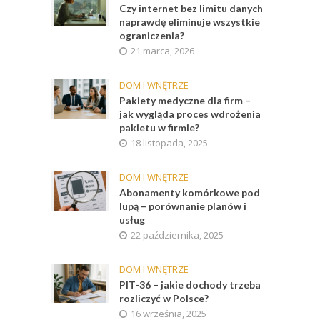
Czy internet bez limitu danych
naprawdę eliminuje wszystkie
ograniczenia?
21 marca, 2026
DOM I WNĘTRZE
Pakiety medyczne dla firm –
jak wygląda proces wdrożenia
pakietu w firmie?
18 listopada, 2025
DOM I WNĘTRZE
Abonamenty komórkowe pod
lupą – porównanie planów i
usług
22 października, 2025
DOM I WNĘTRZE
PIT-36 – jakie dochody trzeba
rozliczyć w Polsce?
16 września, 2025