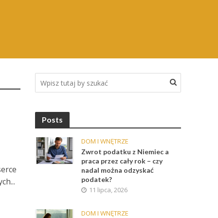
Posts
DOM I WNĘTRZE
Zwrot podatku z Niemiec a
praca przez cały rok – czy
serce
nadal można odzyskać
podatek?
ch...
11 lipca, 2026
DOM I WNĘTRZE